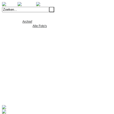
Welkom
Archief
Alle Foto's
Alle Nieuws
Alle Video's
Product Ontwikkeling
Machinebouw
Lean-produceren
Verspaning
Composiet
5-assig simultaan frezen
Machinelijst
Portfolio
Verspaning
Machinebouw
Productontwikkeling
Vacatures
Contact
Alle Foto's